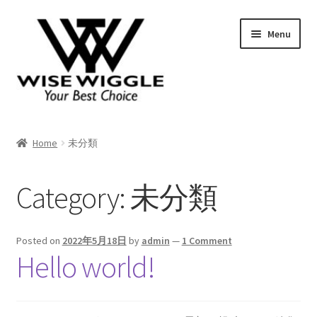
Skip
Skip
Menu
to
to
navigation
content
About Us
Home
未分類
Contact
Category:
未分類
Posted on
2022年5月18日
by
admin
—
1 Comment
Hello world!
Shop
Shopping Cart